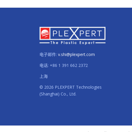
电子邮件:
v.shi@plexpert.com
电话
:
+86 1 391 662 2372
上海
© 2026 PLEXPERT Technologies
(Shanghai) Co., Ltd.