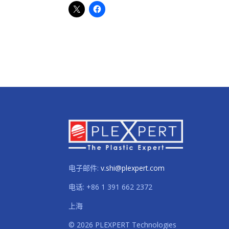
电子邮件:
v.shi@plexpert.com
电话
:
+86 1 391 662 2372
上海
© 2026 PLEXPERT Technologies