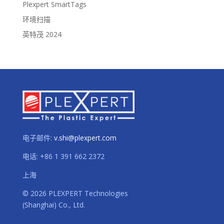
Plexpert SmartTags
环境扫描
英特茂 2024
电子邮件:
v.shi@plexpert.com
电话
:
+86 1 391 662 2372
上海
© 2026 PLEXPERT Technologies
(Shanghai) Co., Ltd.