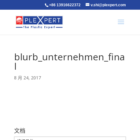
+86 13916622372
v.shi@plexpert.com
blurb_unternehmen_fina
l
8 月 24, 2017
文档