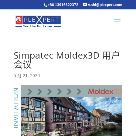
+86 13916622372
v.shi@plexpert.com
Simpatec Moldex3D 用户
会议
5 月 21, 2024