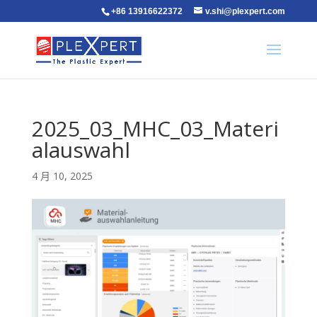
+86 13916622372
v.shi@plexpert.com
2025_03_MHC_03_Materi
alauswahl
4 月 10, 2025