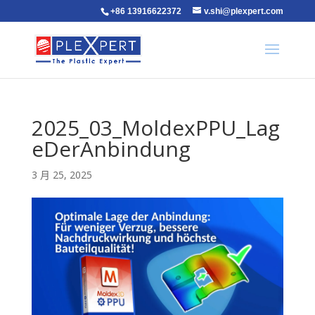
+86 13916622372
v.shi@plexpert.com
2025_03_MoldexPPU_Lag
eDerAnbindung
3 月 25, 2025