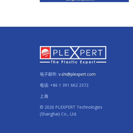
电子邮件:
v.shi@plexpert.com
电话
:
+86 1 391 662 2372
上海
© 2026 PLEXPERT Technologies
(Shanghai) Co., Ltd.