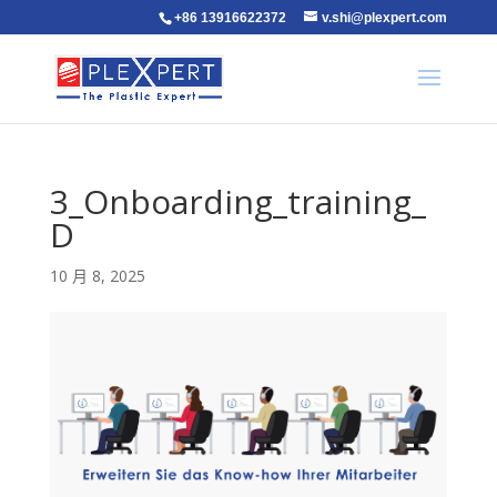
+86 13916622372
v.shi@plexpert.com
3_Onboarding_training_
D
10 月 8, 2025