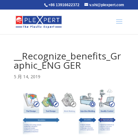
+86 13916622372
v.shi@plexpert.com
__Recognize_benefits_Gr
aphic_ENG GER
5 月 14, 2019