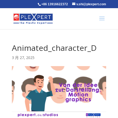
+86 13916622372
v.shi@plexpert.com
Animated_character_D
3 月 27, 2025