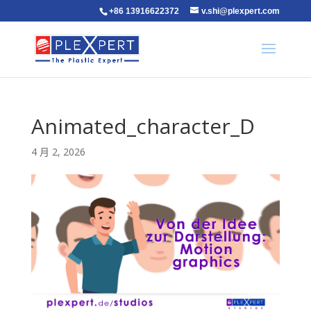
+86 13916622372
v.shi@plexpert.com
Animated_character_D
4 月 2, 2026