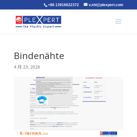
+86 13916622372
v.shi@plexpert.com
Bindenähte
4 月 23, 2026