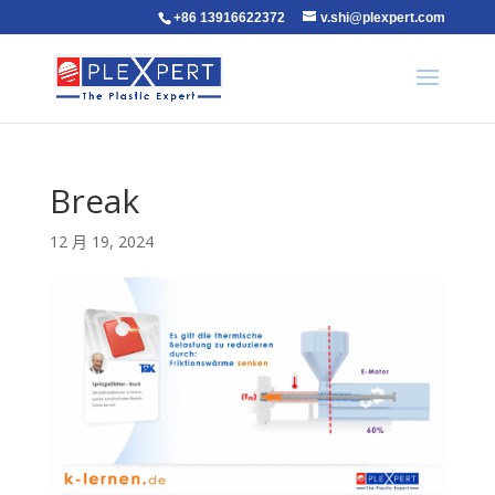
+86 13916622372
v.shi@plexpert.com
Break
12 月 19, 2024