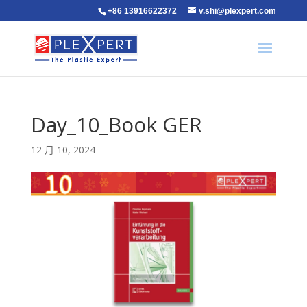
+86 13916622372
v.shi@plexpert.com
Day_10_Book GER
12 月 10, 2024