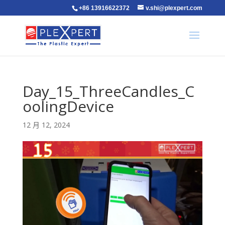
+86 13916622372
v.shi@plexpert.com
Day_15_ThreeCandles_C
oolingDevice
12 月 12, 2024