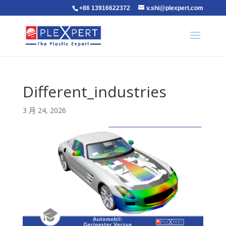
+86 13916622372
v.shi@plexpert.com
Different_industries
3 月 24, 2026