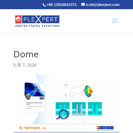
+86 13916622372
v.shi@plexpert.com
Dome
5 月 7, 2026