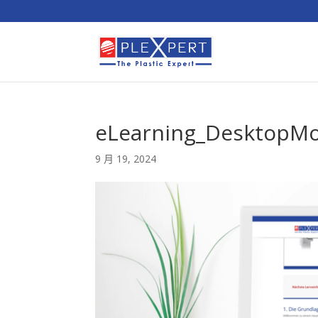
eLearning_DesktopMo
9 月 19, 2024