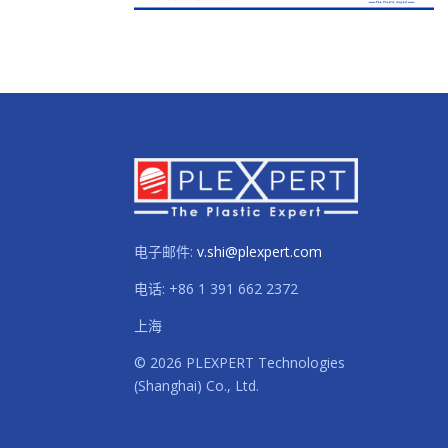
电子邮件:
v.shi@plexpert.com
电话
:
+86 1 391 662 2372
上海
© 2026 PLEXPERT Technologies
(Shanghai) Co., Ltd.