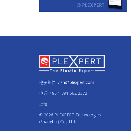
电子邮件:
v.shi@plexpert.com
电话
:
+86 1 391 662 2372
上海
© 2026 PLEXPERT Technologies
(Shanghai) Co., Ltd.