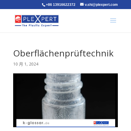
+86 13916622372
v.shi@plexpert.com
Oberflächenprüftechnik
10 月 1, 2024