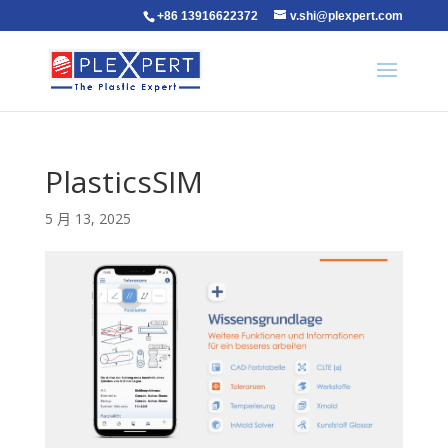
+86 13916622372
v.shi@plexpert.com
PlasticsSIM
5 月 13, 2025