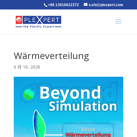
+86 13916622372
v.shi@plexpert.com
Wärmeverteilung
6 月 16, 2026