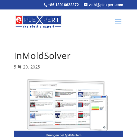
+86 13916622372
v.shi@plexpert.com
InMoldSolver
5 月 20, 2025