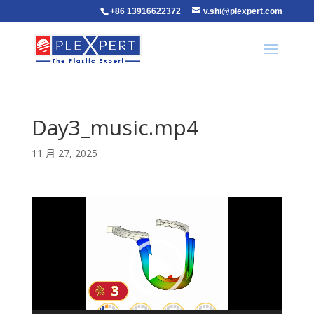
+86 13916622372
v.shi@plexpert.com
Day3_music.mp4
11 月 27, 2025
视
频
播
放
器