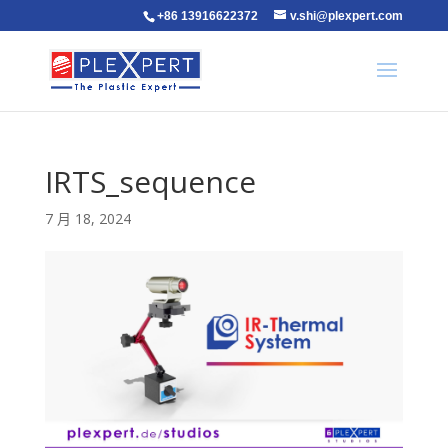
+86 13916622372
v.shi@plexpert.com
IRTS_sequence
7 月 18, 2024